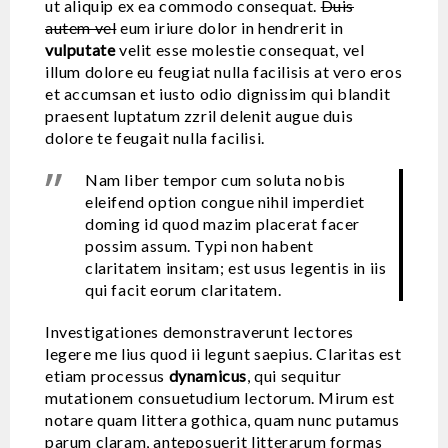
ut aliquip ex ea commodo consequat.
Duis
autem vel
eum iriure dolor in hendrerit in
vulputate
velit esse molestie consequat, vel
illum dolore eu feugiat nulla facilisis at vero eros
et accumsan et iusto odio dignissim qui blandit
praesent luptatum zzril delenit augue duis
dolore te feugait nulla facilisi.
Nam liber tempor cum soluta nobis
eleifend option congue nihil imperdiet
doming id quod mazim placerat facer
possim assum. Typi non habent
claritatem insitam; est usus legentis in iis
qui facit eorum claritatem.
Investigationes demonstraverunt lectores
legere me lius quod ii legunt saepius. Claritas est
etiam processus
dynamicus
, qui sequitur
mutationem consuetudium lectorum. Mirum est
notare quam littera gothica, quam nunc putamus
parum claram, anteposuerit litterarum formas